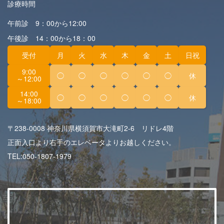
診療時間
午前診 9：00から12:00
午後診 14：00から18：00
受付
月
火
水
木
金
土
日祝
9:00
◯
◯
◯
◯
◯
◯
休
～12:00
14:00
◯
◯
◯
◯
◯
◯
休
～18:00
〒238-0008 神奈川県横須賀市大滝町2-6 リドレ4階
正面入口より右手のエレベータよりお越しください。
TEL:
050-1807-1979